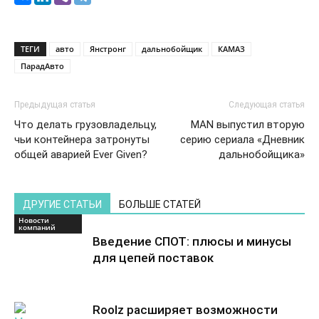
ТЕГИ
авто
Янстронг
дальнобойщик
КАМАЗ
ПарадАвто
Предыдущая статья
Следующая статья
Что делать грузовладельцу,
MAN выпустил вторую
чьи контейнера затронуты
серию сериала «Дневник
общей аварией Ever Given?
дальнобойщика»
ДРУГИЕ СТАТЬИ
БОЛЬШЕ СТАТЕЙ
Новости
компаний
Введение СПОТ: плюсы и минусы
для цепей поставок
Roolz расширяет возможности