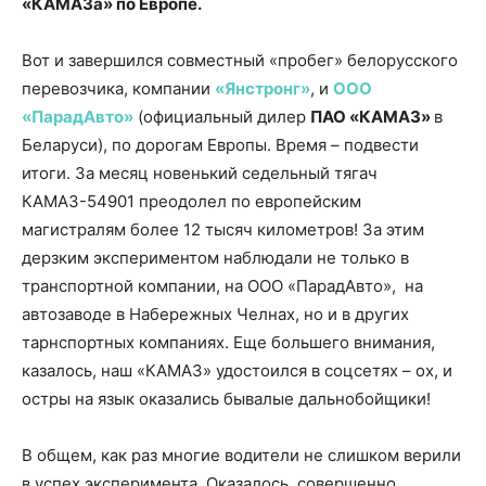
«КАМАЗа» по Европе.
Вот и завершился совместный «пробег» белорусского
перевозчика, компании
«Янстронг»
, и
ООО
«ПарадАвто»
(официальный дилер
ПАО «КАМАЗ»
в
Беларуси), по дорогам Европы. Время – подвести
итоги. За месяц новенький седельный тягач
КАМАЗ-54901 преодолел по европейским
магистралям более 12 тысяч километров! За этим
дерзким экспериментом наблюдали не только в
транспортной компании, на ООО «ПарадАвто», на
автозаводе в Набережных Челнах, но и в других
тарнспортных компаниях. Еще большего внимания,
казалось, наш «КАМАЗ» удостоился в соцсетях – ох, и
остры на язык оказались бывалые дальнобойщики!
В общем, как раз многие водители не слишком верили
в успех эксперимента. Оказалось, совершенно