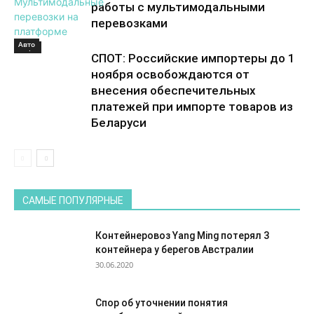
работы с мультимодальными
перевозками
Авто
Море
СПОТ: Российские импортеры до 1
ноября освобождаются от
внесения обеспечительных
платежей при импорте товаров из
Беларуси
САМЫЕ ПОПУЛЯРНЫЕ
Контейнеровоз Yang Ming потерял 3
контейнера у берегов Австралии
30.06.2020
Спор об уточнении понятия