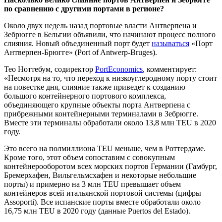
по сравнению с другими портами в регионе?
Около двух недель назад портовые власти Антверпена и
Зебрюгге в Бельгии объявили, что начинают процесс полного
слияния. Новый объединенный порт будет
называться
«Порт
Антверпен-Брюгге» (Port of Antwerp-Bruges).
Тео Ноттебум, содиректор
PortEconomics
, комментирует:
«Несмотря на то, что переход к низкоуглеродному порту стоит
на повестке дня, слияние также приведет к созданию
большого контейнерного портового комплекса,
объединяющего крупные объекты порта Антверпена с
прибрежными контейнерными терминалами в Зебрюгге.
Вместе эти терминалы обработали около 13,8 млн TEU в 2020
году.
Это всего на полмиллиона TEU меньше, чем в Роттердаме.
Кроме того, этот объем сопоставим с совокупным
контейнерооборотом всех морских портов Германии (Гамбург,
Бремерхафен, Вильгельмсхафен и некоторые небольшие
порты) и примерно на 3 млн TEU превышает объем
контейнеров всей итальянской портовой системы (цифры
Assoporti). Все испанские порты вместе обработали около
16,75 млн TEU в 2020 году (данные Puertos del Estado).