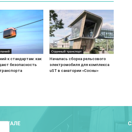
мпаний
Струнный транспорт
ий к стандартам: как
Началась сборка рельсового
ают безопасность
электромобиля для комплекса
 транспорта
uST в санатории «Сосны»
ПОРТАЛЕ
С