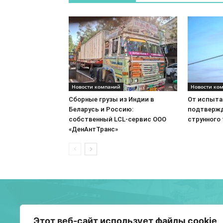
Новости компаний
Новости ко
Сборные грузы из Индии в
От испытан
Беларусь и Россию:
подтвержд
собственный LCL-сервис ООО
струнного
«ДенАнтТранс»
О 
Этот веб-сайт использует файлы cookie