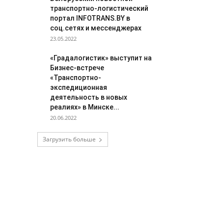
транспортно-логистический
портал INFOTRANS.BY в
соц.сетях и мессенджерах
23.05.2022
«Градалогистик» выступит на
Бизнес-встрече
«Транспортно-
экспедиционная
деятельность в новых
реалиях» в Минске...
20.06.2022
Загрузить больше