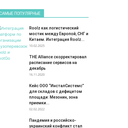
САМЫЕ ПОПУЛЯРНЫЕ
Roolz как логистический
мостик между Европой, СНГ и
Китаем. Интеграция Roolz...
10.02.2025
THE Alliance скорректировал
расписание сервисов на
декабрь
16.11.2020
Кейс ООО “ИнсталСистемс”
для складов с дефицитом
площади: Мезонин, зона
приемки...
02.02.2022
Пандемия и российско-
украинский конфликт стал