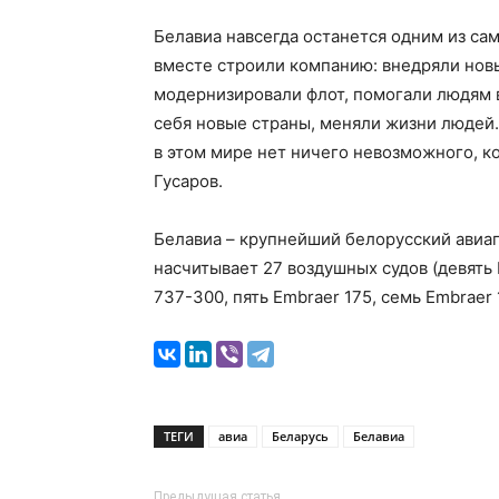
Белавиа навсегда останется одним из са
вместе строили компанию: внедряли новы
модернизировали флот, помогали людям в
себя новые страны, меняли жизни людей.
в этом мире нет ничего невозможного, ко
Гусаров.
Белавиа – крупнейший белорусский авиа
насчитывает 27 воздушных судов (девять 
737-300, пять Embraer 175, семь Embraer 
ТЕГИ
авиа
Беларусь
Белавиа
Предыдущая статья