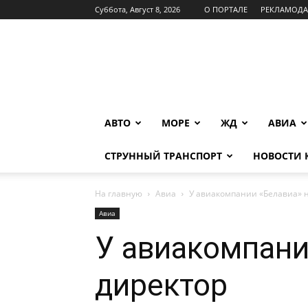
Суббота, Август 8, 2026
О ПОРТАЛЕ
РЕКЛАМОД
INFOTRANS
АВТО
МОРЕ
ЖД
АВИА
СТРУННЫЙ ТРАНСПОРТ
НОВОСТИ
На главную
Авиа
У авиакомпании «Белавиа» 
Авиа
У авиакомпани
директор