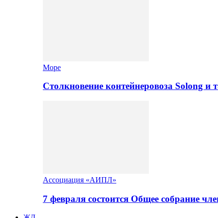
Море
Столкновение контейнеровоза Solong и 
Ассоциация «АИПЛ»
7 февраля состоится Общее собрание ч
ЖД