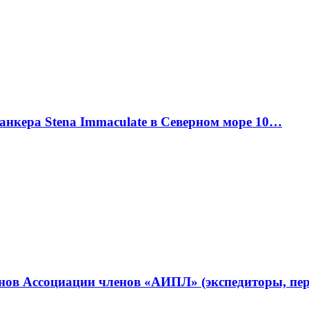
танкера Stena Immaculate в Северном море 10…
ленов Ассоциации членов «АИПЛ» (экспедиторы, п