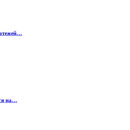
латежей…
ся на…