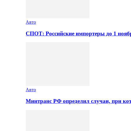
Авто
СПОТ: Российские импортеры до 1 нояб
Авто
Минтранс РФ определил случаи, при ко