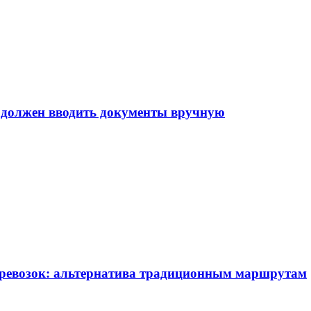
е должен вводить документы вручную
еревозок: альтернатива традиционным маршрутам