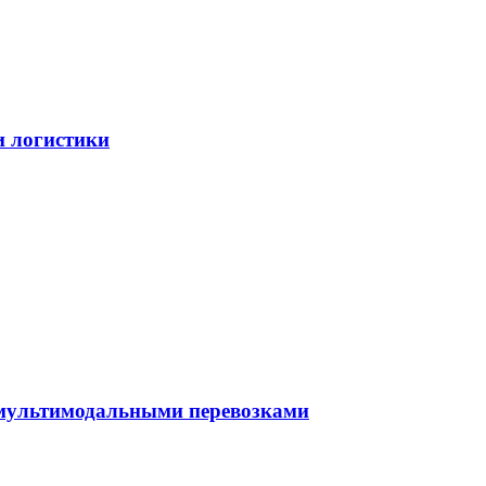
и логистики
 мультимодальными перевозками