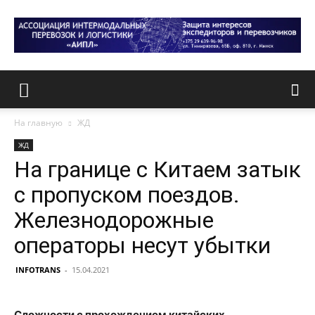
На главную
ЖД
ЖД
На границе с Китаем затык
с пропуском поездов.
Железнодорожные
операторы несут убытки
INFOTRANS
-
15.04.2021
Сложности с прохождением китайских