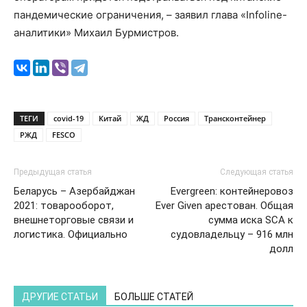
пандемические ограничения, – заявил глава «Infoline-
аналитики» Михаил Бурмистров.
ТЕГИ
covid-19
Китай
ЖД
Россия
Трансконтейнер
РЖД
FESCO
Предыдущая статья
Следующая статья
Беларусь – Азербайджан
Evergreen: контейнеровоз
2021: товарооборот,
Ever Given арестован. Общая
внешнеторговые связи и
сумма иска SCA к
логистика. Официально
судовладельцу – 916 млн
долл
ДРУГИЕ СТАТЬИ
БОЛЬШЕ СТАТЕЙ