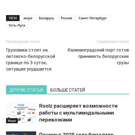
ТЕГИ
море
Беларусь
Россия
Санкт-Петербург
Усть-Луга
Предыдущая статья
Следующая статья
Грузовики стоят на
Калининградский порт готов
литовско-белорусской
принимать белорусские
границе по 3 суток,
грузы
ситуация ухудшается
ДРУГИЕ СТАТЬИ
БОЛЬШЕ СТАТЕЙ
Roolz расширяет возможности
работы с мультимодальными
перевозками
Море
Почему в 2025 году бухгалтер