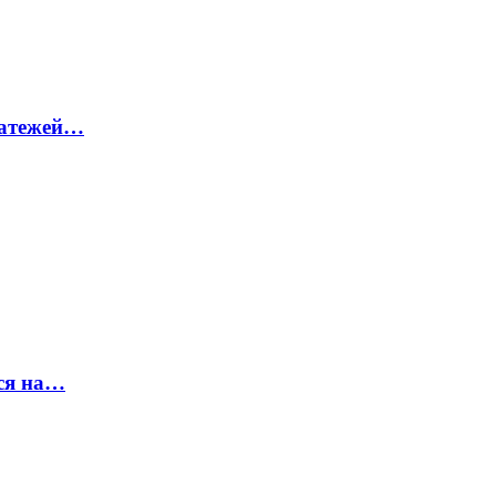
латежей…
ся на…