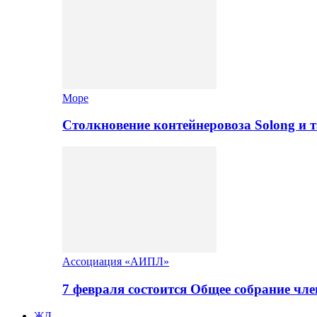
Море
Столкновение контейнеровоза Solong и 
Ассоциация «АИПЛ»
7 февраля состоится Общее собрание ч
ЖД