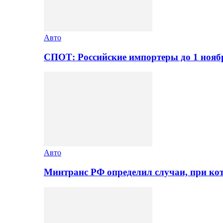
Авто
СПОТ: Российские импортеры до 1 нояб
Авто
Минтранс РФ определил случаи, при ко