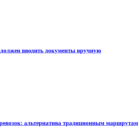
е должен вводить документы вручную
еревозок: альтернатива традиционным маршрутам