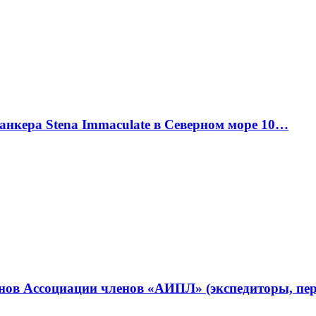
танкера Stena Immaculate в Северном море 10…
ленов Ассоциации членов «АИПЛ» (экспедиторы, п