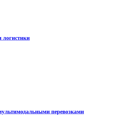
и логистики
 мультимодальными перевозками