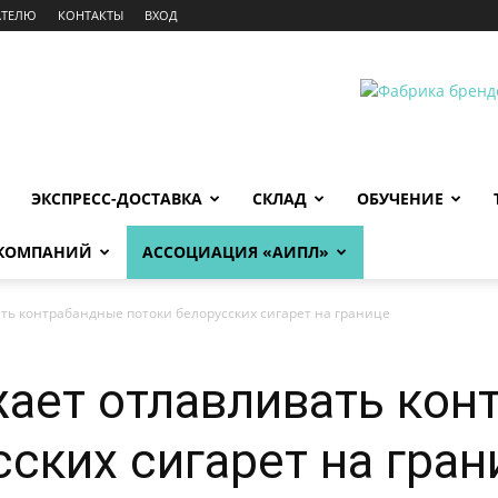
АТЕЛЮ
КОНТАКТЫ
ВХОД
ЭКСПРЕСС-ДОСТАВКА
СКЛАД
ОБУЧЕНИЕ
 КОМПАНИЙ
АССОЦИАЦИЯ «АИПЛ»
ть контрабандные потоки белорусских сигарет на границе
ает отлавливать кон
сских сигарет на гран