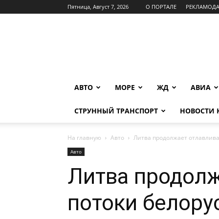
Пятница, Август 7, 2026
О ПОРТАЛЕ
РЕКЛАМОД
INFOTRANS
АВТО
МОРЕ
ЖД
АВИА
СТРУННЫЙ ТРАНСПОРТ
НОВОСТИ
На главную
Авто
Литва продолжает отлавлива
Авто
Литва продолж
потоки белору