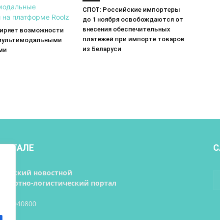
СПОТ: Российские импортеры
до 1 ноября освобождаются от
внесения обеспечительных
ширяет возможности
платежей при импорте товаров
мультимодальными
из Беларуси
ми
ПОРТАЛЕ
С
орусский новостной
нспортно-логистический портал
 193040800