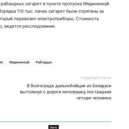
трабандных сигарет в пункте пропуска Мядининкай
орядка 110 тыс. пачек сигарет были спрятаны за
оторый перевозил электроприборы. Стоимость
о, ведется расследование.
ик
Мядининкай
Райгардас
Следующая статья
В Волгограде дальнобойщик из Беларуси
вытолкнул с дороги легковушку, пострадали
четыре человека
Авто