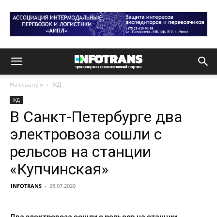
На главную
ЖД
ЖД
В Санкт-Петербурге два
электровоза сошли с
рельсов на станции
«Купчинская»
INFOTRANS
-
28.07.2020
Два электровоза сошли с рельсов на станции