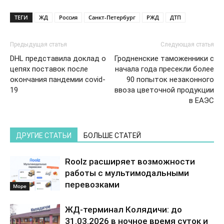
ТЕГИ
ЖД
Россия
Санкт-Петербург
РЖД
ДТП
Предыдущая статья
Следующая статья
DHL представила доклад о
Гродненские таможенники с
цепях поставок после
начала года пресекли более
окончания пандемии covid-
90 попыток незаконного
19
ввоза цветочной продукции
в ЕАЭС
ДРУГИЕ СТАТЬИ
БОЛЬШЕ СТАТЕЙ
Roolz расширяет возможности
работы с мультимодальными
перевозками
Море
ЖД-терминал Колядичи: до
31.03.2026 в ночное время суток и