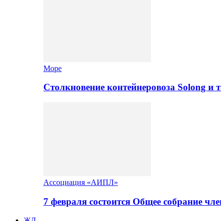
Море
Столкновение контейнеровоза Solong и 
Ассоциация «АИПЛ»
7 февраля состоится Общее собрание ч
ЖД