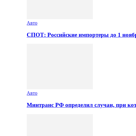
Авто
СПОТ: Российские импортеры до 1 нояб
Авто
Минтранс РФ определил случаи, при ко