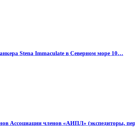
танкера Stena Immaculate в Северном море 10…
ленов Ассоциации членов «АИПЛ» (экспедиторы, п