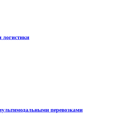
и логистики
 мультимодальными перевозками