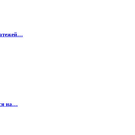
латежей…
ся на…