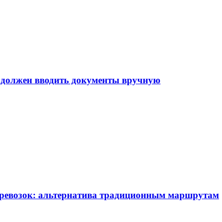
е должен вводить документы вручную
еревозок: альтернатива традиционным маршрутам