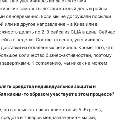
емя. Оно увеличилось из-за отсутствия
ажирские самолеты летали каждый день и рейсы
ми одновременно. Если мы не догружали посылки
ой или на другое направление – в Киев или в
ожность делать по 2-3 рейса из США в день. Сейчас
рейса в неделю. Соответственно, увеличилось
ь доставки из отдаленных регионов. Кроме того, что
большое количество бизнес-активностей, поэтому
и задержками. К сожалению, мы никак не можем
влять средства индивидуальной защиты и
ал каким-то образом участвует в этом процессе?
 но в посылках наших клиентов из AliExpress,
средств и товаров медназначения – маски,