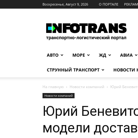
Воскресенье, Август 9, 2026
О ПОРТАЛЕ
РЕКЛА
INFOTRANS
АВТО
МОРЕ
ЖД
АВИА
СТРУННЫЙ ТРАНСПОРТ
НОВОСТИ
На главную
Новости компаний
Юрий Беневитс
Новости компаний
Юрий Беневитс
модели достав