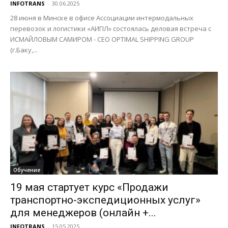
INFOTRANS
-
30.06.2025
28 июня в Минске в офисе Ассоциации интермодальных
перевозок и логистики «АИПЛ» состоялась деловая встреча с
ИСМАЙЛОВЫМ САМИРОМ - СЕО OPTIMAL SHIPPING GROUP
(г.Баку,...
Обучение
19 мая стартует курс «Продажи
транспортно-экспедиционных услуг»
для менеджеров (онлайн +...
INFOTRANS
-
15.05.2025