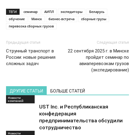
ТЕГИ
семинар
АИПЛ
экспедиторы
Беларусь
обучение
Минск
бизнес-встреча
сборные грузы
перевозка сборных грузов
Предыдущая статья
Следующая статья
Струнный транспорт в
22 сентября 2025 г. в Минске
России: новые решения
пройдет семинар по
сложных задач
авиаперевозкам грузов
(экспедирование)
ДРУГИЕ СТАТЬИ
БОЛЬШЕ СТАТЕЙ
Новости
компаний
UST Inc. и Республиканская
конфедерация
предпринимательства обсудили
сотрудничество
Новости