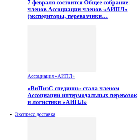
7 февраля состоится Общее собрание
членов Ассоциации членов «АИПЛ»
(экспедиторы, перевозчики…
Ассоциация «АИПЛ»
«ВиПиэС спедишн» стала членом
Ассоциации интермодальных перевозок
и логистики «АИПЛ»
Экспресс-доставка