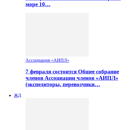
море 10…
Ассоциация «АИПЛ»
7 февраля состоится Общее собрание
членов Ассоциации членов «АИПЛ»
(экспедиторы, перевозчики…
ЖД