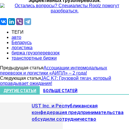
эффективных грузоперевозок
.
ТЕГИ
авто
Беларусь
логистика
биржа грузоперевозок
транспортные биржи
Предыдущая статья
Ассоциации интермодальных
перевозок и логистики «АИПЛ» – 2 года!
Следующая статья
JAC K7: Грузовой тягач, который
оправдывает ожидания!
ДРУГИЕ СТАТЬИ
БОЛЬШЕ СТАТЕЙ
UST Inc. и Республиканская
конфедерация предпринимательства
обсудили сотрудничество