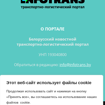
О ПОРТАЛЕ
Белорусский новостной
транспортно-логистический портал
УНП 193040800
Обратиться в редакцию:
info@infotrans.bу
Следуйте за нами
Этот веб-сайт использует файлы cookie
Продолжая использовать сайт и нажимая на кнопку
«Принять все», вы соглашаетесь на использование наших
файлов cookie.