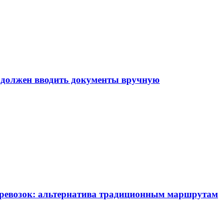
е должен вводить документы вручную
еревозок: альтернатива традиционным маршрутам