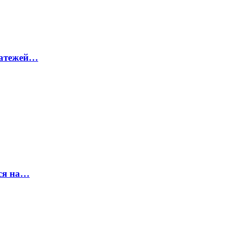
латежей…
ся на…