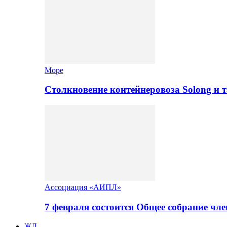
Море
Столкновение контейнеровоза Solong и 
Ассоциация «АИПЛ»
7 февраля состоится Общее собрание ч
ЖД