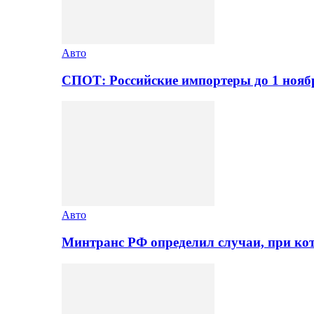
Авто
СПОТ: Российские импортеры до 1 нояб
Авто
Минтранс РФ определил случаи, при ко