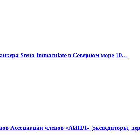
танкера Stena Immaculate в Северном море 10…
ленов Ассоциации членов «АИПЛ» (экспедиторы, п