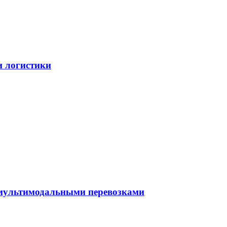
и логистики
 мультимодальными перевозками