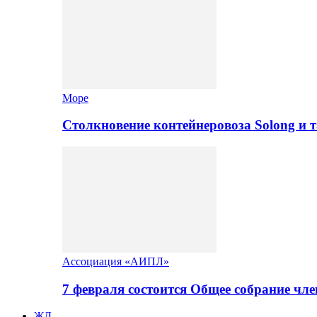
Море
Столкновение контейнеровоза Solong и 
Ассоциация «АИПЛ»
7 февраля состоится Общее собрание ч
ЖД