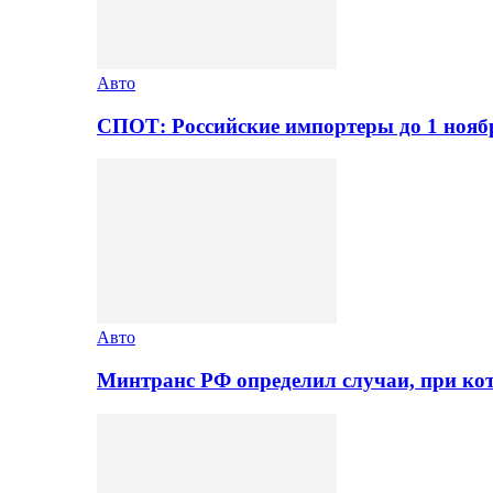
Авто
СПОТ: Российские импортеры до 1 нояб
Авто
Минтранс РФ определил случаи, при ко