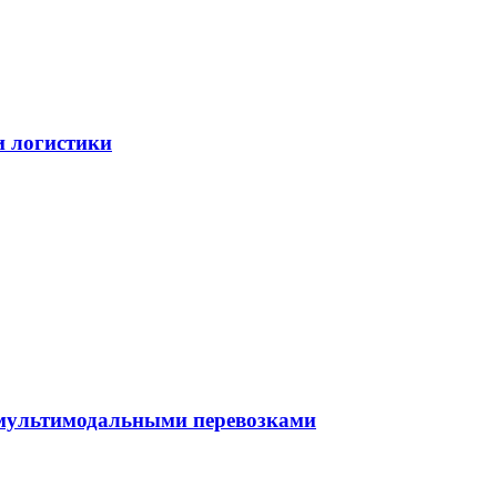
и логистики
 мультимодальными перевозками