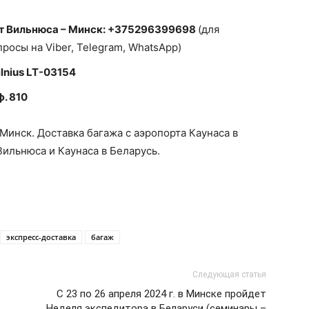
т Вильнюса – Минск:
+375296399698
(для
росы на Viber, Telegram, WhatsApp)
ilnius LT-03154
ф. 810
Минск. Доставка багажа с аэропорта Каунаса в
Вильнюса и Каунаса в Беларусь.
экспресс-доставка
багаж
Следующая статья
С 23 по 26 апреля 2024 г. в Минске пройдет
Неделя экспедитора в Беларуси (семинары –