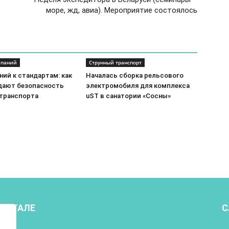
море, жд, авиа). Мероприятие состоялось
мпаний
Струнный транспорт
ий к стандартам: как
Началась сборка рельсового
ают безопасность
электромобиля для комплекса
 транспорта
uST в санатории «Сосны»
ПОРТАЛЕ
С