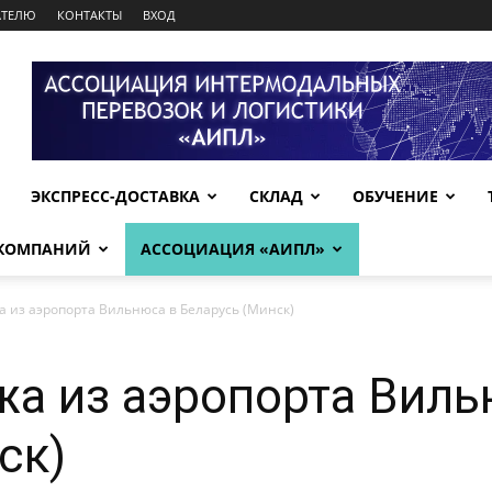
АТЕЛЮ
КОНТАКТЫ
ВХОД
ЭКСПРЕСС-ДОСТАВКА
СКЛАД
ОБУЧЕНИЕ
 КОМПАНИЙ
АССОЦИАЦИЯ «АИПЛ»
а из аэропорта Вильнюса в Беларусь (Минск)
жа из аэропорта Виль
ск)