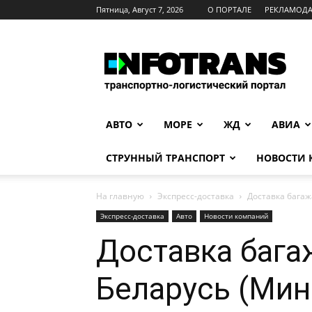
Пятница, Август 7, 2026
О ПОРТАЛЕ
РЕКЛАМОД
INFOTRANS
АВТО
МОРЕ
ЖД
АВИА
СТРУННЫЙ ТРАНСПОРТ
НОВОСТИ
На главную
Экспресс-доставка
Доставка багаж
Экспресс-доставка
Авто
Новости компаний
Доставка бага
Беларусь (Мин