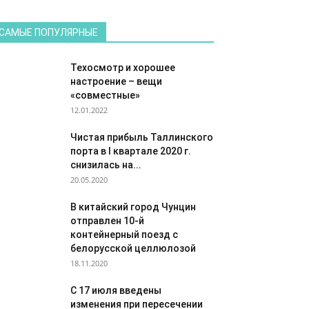
САМЫЕ ПОПУЛЯРНЫЕ
Техосмотр и хорошее
настроение – вещи
«совместные»
12.01.2022
Чистая прибыль Таллинского
порта в I квартале 2020 г.
снизилась на...
20.05.2020
В китайский город Чунцин
отправлен 10-й
контейнерный поезд с
белорусской целлюлозой
18.11.2020
С 17 июля введены
изменения при пересечении