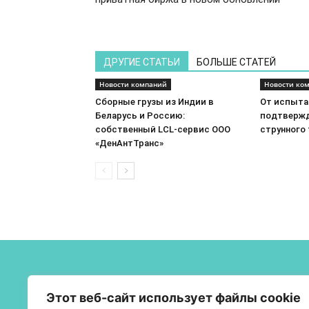
ДРУГИЕ СТАТЬИ
БОЛЬШЕ СТАТЕЙ
Новости компаний
Новости ко
Сборные грузы из Индии в
От испытан
Беларусь и Россию:
подтвержд
собственный LCL-сервис ООО
струнного
«ДенАнтТранс»
О 
Этот веб-сайт использует файлы cookie