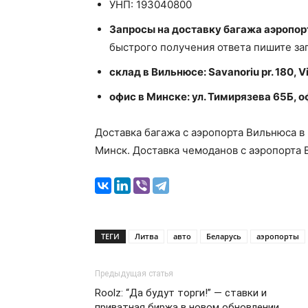
УНП: 193040800
Запросы на доставку багажа аэропор
быстрого получения ответа пишите зап
склад в Вильнюсе: Savanoriu pr. 180, V
офис в Минске: ул. Тимирязева 65Б, о
Доставка багажа с аэропорта Вильнюса в 
Минск. Доставка чемоданов с аэропорта 
ТЕГИ
Литва
авто
Беларусь
аэропорты
Предыдущая статья
Roolz: “Да будут торги!” — ставки и
приватная биржа в новом обновлении