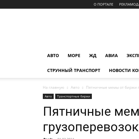
О ПОРТАЛЕ
РЕКЛАМОД
INFOTRANS
АВТО
МОРЕ
ЖД
АВИА
ЭКСП
СТРУННЫЙ ТРАНСПОРТ
НОВОСТИ К
На главную
Авто
Пятничные мемы от биржи г
Авто
Транспортные биржи
Пятничные мем
грузоперевозок