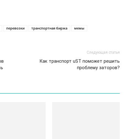
перевозки
транспортная биржа
мемы
Следующая статья
ов
Как транспорт uST поможет решить
сь
проблему заторов?