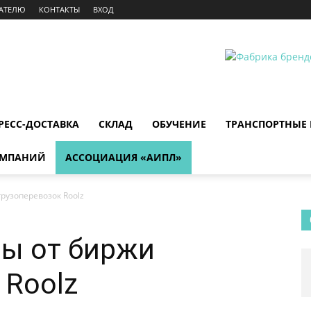
АТЕЛЮ
КОНТАКТЫ
ВХОД
РЕСС-ДОСТАВКА
СКЛАД
ОБУЧЕНИЕ
ТРАНСПОРТНЫЕ
ОМПАНИЙ
АССОЦИАЦИЯ «АИПЛ»
рузоперевозок Roolz
ы от биржи
 Roolz