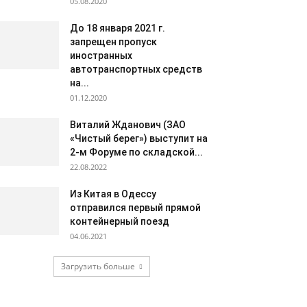
05.08.2020
До 18 января 2021 г.
запрещен пропуск
иностранных
автотранспортных средств
на...
01.12.2020
Виталий Жданович (ЗАО
«Чистый берег») выступит на
2-м Форуме по складской...
22.08.2022
Из Китая в Одессу
отправился первый прямой
контейнерный поезд
04.06.2021
Загрузить больше