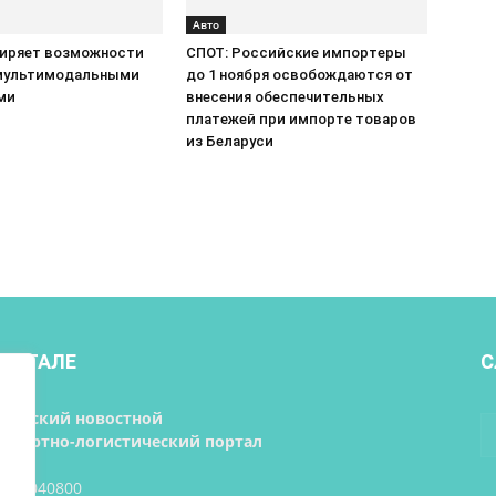
Авто
ширяет возможности
СПОТ: Российские импортеры
мультимодальными
до 1 ноября освобождаются от
ми
внесения обеспечительных
платежей при импорте товаров
из Беларуси
ПОРТАЛЕ
С
орусский новостной
нспортно-логистический портал
 193040800