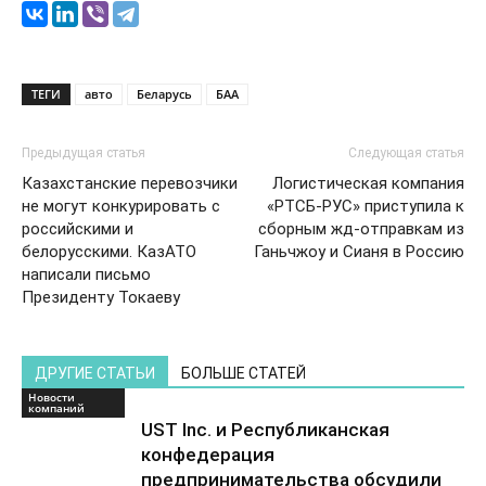
ТЕГИ
авто
Беларусь
БАА
Предыдущая статья
Следующая статья
Казахстанские перевозчики
Логистическая компания
не могут конкурировать с
«РТСБ-РУС» приступила к
российскими и
сборным жд-отправкам из
белорусскими. КазАТО
Ганьчжоу и Сианя в Россию
написали письмо
Президенту Токаеву
ДРУГИЕ СТАТЬИ
БОЛЬШЕ СТАТЕЙ
Новости
компаний
UST Inc. и Республиканская
конфедерация
предпринимательства обсудили