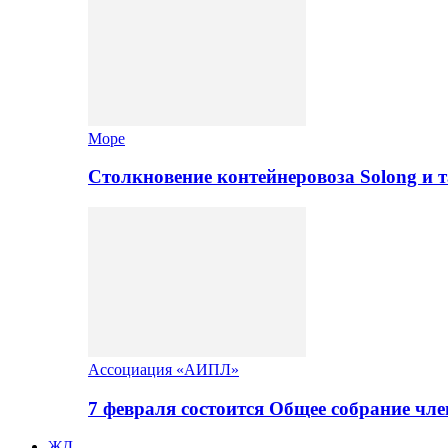
Море
Столкновение контейнеровоза Solong и 
Ассоциация «АИПЛ»
7 февраля состоится Общее собрание ч
ЖД