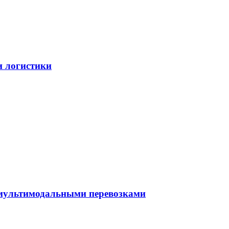
и логистики
 мультимодальными перевозками