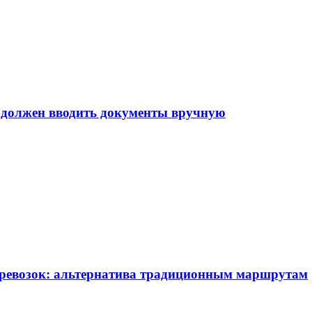
е должен вводить документы вручную
еревозок: альтернатива традиционным маршрутам