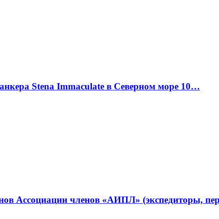
танкера Stena Immaculate в Северном море 10…
ленов Ассоциации членов «АИПЛ» (экспедиторы, п