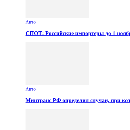
Авто
СПОТ: Российские импортеры до 1 нояб
Авто
Минтранс РФ определил случаи, при ко