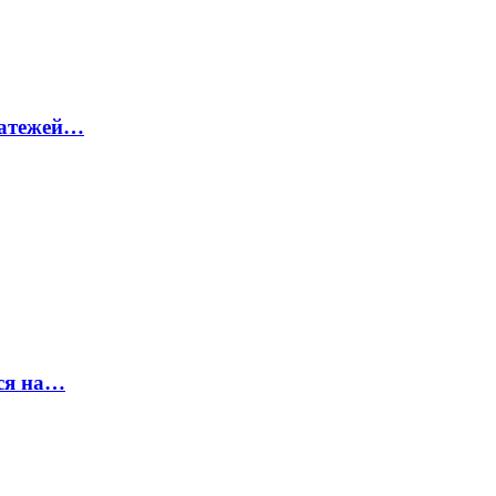
латежей…
ся на…