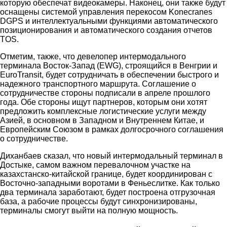
которую обеспечат видеокамеры. Наконец, они также будут
оснащены системой управления перекосом Konecranes
DGPS и интеллектуальными функциями автоматического
позиционирования и автоматического создания отчетов
TOS.
Отметим, также, что девелопер интермодального
терминала Восток-Запад (EWG), строящийся в Венгрии и
EuroTransit, будет сотрудничать в обеспечении быстрого и
надежного транспортного маршрута. Соглашение о
сотрудничестве стороны подписали в апреле прошлого
года. Обе стороны ищут партнеров, которым они хотят
предложить комплексные логистические услуги между
Азией, в основном в Западном и Внутреннем Китае, и
Европейским Союзом в рамках долгосрочного соглашения
о сотрудничестве.
Диханбаев сказал, что новый интермодальный терминал в
Достыке, самом важном перевалочном участке на
казахстанско-китайской границе, будет координирован с
Восточно-западными воротами в Феньеслитке. Как только
два терминала заработают, будет построена отгрузочная
база, а рабочие процессы будут синхронизированы,
терминалы смогут выйти на полную мощность.