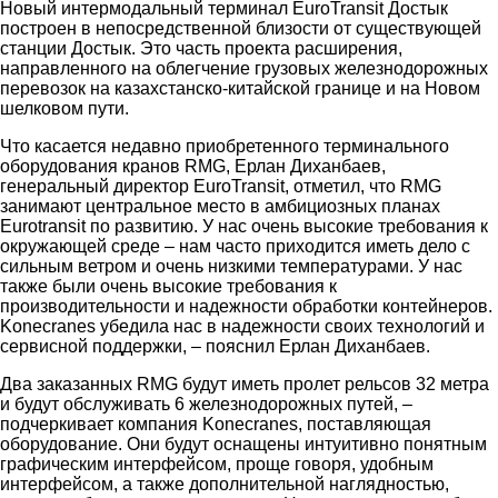
Новый интермодальный терминал EuroTransit Достык
построен в непосредственной близости от существующей
станции Достык. Это часть проекта расширения,
направленного на облегчение грузовых железнодорожных
перевозок на казахстанско-китайской границе и на Новом
шелковом пути.
Что касается недавно приобретенного терминального
оборудования кранов RMG, Ерлан Диханбаев,
генеральный директор EuroTransit, отметил, что RMG
занимают центральное место в амбициозных планах
Eurotransit по развитию. У нас очень высокие требования к
окружающей среде – нам часто приходится иметь дело с
сильным ветром и очень низкими температурами. У нас
также были очень высокие требования к
производительности и надежности обработки контейнеров.
Konecranes убедила нас в надежности своих технологий и
сервисной поддержки, – пояснил Ерлан Диханбаев.
Два заказанных RMG будут иметь пролет рельсов 32 метра
и будут обслуживать 6 железнодорожных путей, –
подчеркивает компания Konecranes, поставляющая
оборудование. Они будут оснащены интуитивно понятным
графическим интерфейсом, проще говоря, удобным
интерфейсом, а также дополнительной наглядностью,