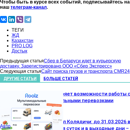
Чтобы быть в курсе всех событий, подписывайтесь на
наш
телеграм-канал
.
ТЕГИ
ЖД
Казахстан
PRO LOG
Достык
Предыдущая статья
Сбер в Беларуси идет в курьерскую
доставку. Зарегистрировано ООО «Сбер Экспресс»
Следующая статья
Сайт поиска грузов и транспорта CMR24
ДРУГИЕ СТАТЬИ
БОЛЬШЕ СТАТЕЙ
Roolz расширяет возможности работы 
мультимодальными перевозками
ЖД-терминал Колядичи: до 31.03.2026 
Авто
ночное время суток и в выходные дни –