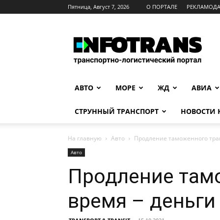
Пятница, Август 7, 2026
О ПОРТАЛЕ
РЕКЛАМОД
INFOTRANS
АВТО
МОРЕ
ЖД
АВИА
СТРУННЫЙ ТРАНСПОРТ
НОВОСТИ
На главную
Авто
Продление таможенного тран
Авто
Продление тамо
время – деньги