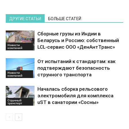
ДРУГИЕ СТАТЬИ
БОЛЬШЕ СТАТЕЙ
Сборные грузы из Индии в
Беларусь и Россию: собственный
Новости
LCL-сервис ООО «ДенАнтТранс»
компаний
От испытаний к стандартам: как
подтверждают безопасность
Новости
струнного транспорта
компаний
Началась сборка рельсового
электромобиля для комплекса
Струнный
uST в санатории «Сосны»
транспорт