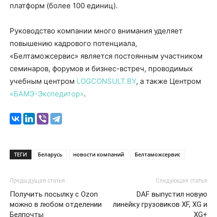
платформ (более 100 единиц).
Руководство компании много внимания уделяет
повышению кадрового потенциала,
«Белтаможсервис» является постоянным участником
семинаров, форумов и бизнес-встреч, проводимых
учебным центром
LOGCONSULT.BY
, а также Центром
«БАМЭ-Экспедитор»
.
ТЕГИ
Беларусь
новости компаний
Белтаможсервис
Предыдущая статья
Следующая статья
Получить посылку с Ozon
DAF выпустил новую
можно в любом отделении
линейку грузовиков XF, XG и
Белпочты
XG+