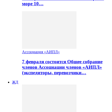
море 10…
Ассоциация «АИПЛ»
7 февраля состоится Общее собрание
членов Ассоциации членов «АИПЛ»
(экспедиторы, перевозчики…
ЖД