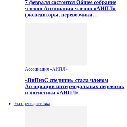
7 февраля состоится Общее собрание
членов Ассоциации членов «АИПЛ»
(экспедиторы, перевозчики…
Ассоциация «АИПЛ»
«ВиПиэС спедишн» стала членом
Ассоциации интермодальных перевозок
и логистики «АИПЛ»
Экспресс-доставка