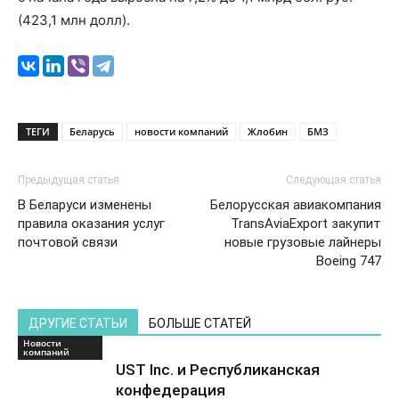
(423,1 млн долл).
ТЕГИ
Беларусь
новости компаний
Жлобин
БМЗ
Предыдущая статья
Следующая статья
В Беларуси изменены
Белорусская авиакомпания
правила оказания услуг
TransAviaExport закупит
почтовой связи
новые грузовые лайнеры
Boeing 747
ДРУГИЕ СТАТЬИ
БОЛЬШЕ СТАТЕЙ
Новости
компаний
UST Inc. и Республиканская
конфедерация