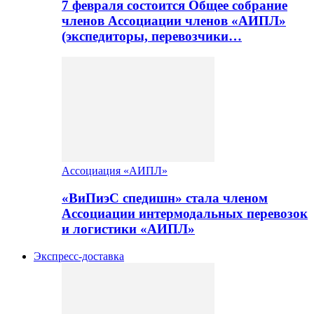
7 февраля состоится Общее собрание
членов Ассоциации членов «АИПЛ»
(экспедиторы, перевозчики…
Ассоциация «АИПЛ»
«ВиПиэС спедишн» стала членом
Ассоциации интермодальных перевозок
и логистики «АИПЛ»
Экспресс-доставка