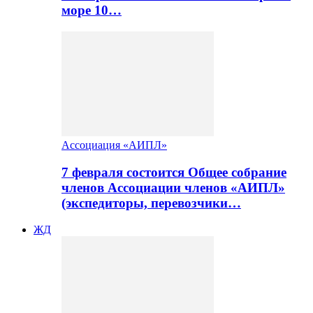
море 10…
Ассоциация «АИПЛ»
7 февраля состоится Общее собрание
членов Ассоциации членов «АИПЛ»
(экспедиторы, перевозчики…
ЖД