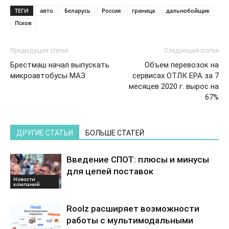
ТЕГИ
авто
Беларусь
Россия
граница
дальнобойщик
Псков
Предыдущая статья
Следующая статья
Брестмаш начал выпускать
Объем перевозок на
микроавтобусы МАЗ
сервисах ОТЛК ЕРА за 7
месяцев 2020 г. вырос на
67%
ДРУГИЕ СТАТЬИ
БОЛЬШЕ СТАТЕЙ
Введение СПОТ: плюсы и минусы
для цепей поставок
Новости
компаний
Roolz расширяет возможности
работы с мультимодальными