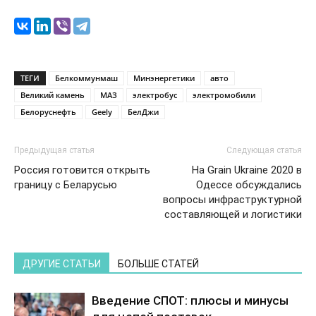
ТЕГИ
Белкоммунмаш
Минэнергетики
авто
Великий камень
МАЗ
электробус
электромобили
Белоруснефть
Geely
БелДжи
Предыдущая статья
Следующая статья
Россия готовится открыть
На Grain Ukraine 2020 в
границу с Беларусью
Одессе обсуждались
вопросы инфраструктурной
составляющей и логистики
ДРУГИЕ СТАТЬИ
БОЛЬШЕ СТАТЕЙ
Введение СПОТ: плюсы и минусы