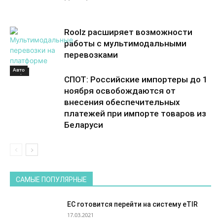
Roolz расширяет возможности
работы с мультимодальными
перевозками
Авто
Море
СПОТ: Российские импортеры до 1
ноября освобождаются от
внесения обеспечительных
платежей при импорте товаров из
Беларуси
САМЫЕ ПОПУЛЯРНЫЕ
ЕС готовится перейти на систему eTIR
17.03.2021