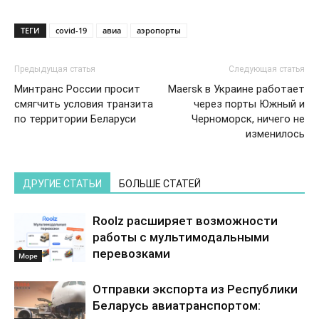
ТЕГИ
covid-19
авиа
аэропорты
Предыдущая статья
Следующая статья
Минтранс России просит
Maersk в Украине работает
смягчить условия транзита
через порты Южный и
по территории Беларуси
Черноморск, ничего не
изменилось
ДРУГИЕ СТАТЬИ
БОЛЬШЕ СТАТЕЙ
Roolz расширяет возможности
работы с мультимодальными
перевозками
Море
Отправки экспорта из Республики
Беларусь авиатранспортом: