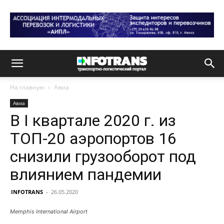
На главную
Авиа
Авиа
В I квартале 2020 г. из
ТОП-20 аэропортов 16
снизили грузооборот под
влиянием пандемии
INFOTRANS
-
26.05.2020
Memphis International Airport