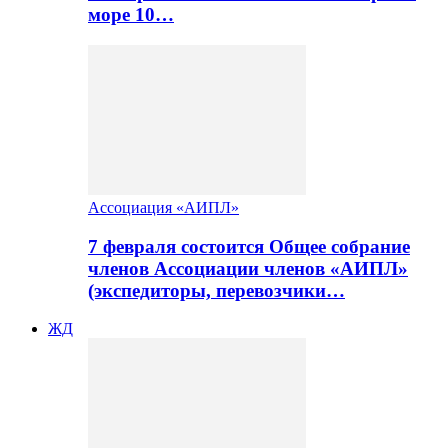
море 10…
Ассоциация «АИПЛ»
7 февраля состоится Общее собрание
членов Ассоциации членов «АИПЛ»
(экспедиторы, перевозчики…
ЖД