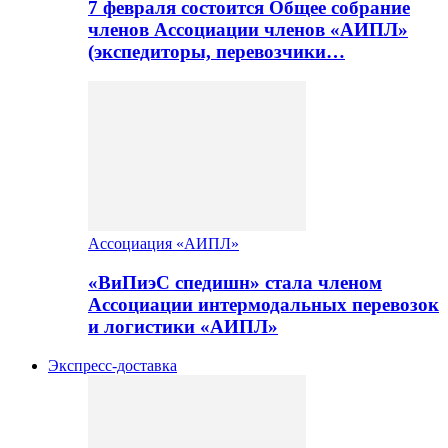
7 февраля состоится Общее собрание
членов Ассоциации членов «АИПЛ»
(экспедиторы, перевозчики…
Ассоциация «АИПЛ»
«ВиПиэС спедишн» стала членом
Ассоциации интермодальных перевозок
и логистики «АИПЛ»
Экспресс-доставка