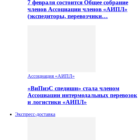
7 февраля состоится Общее собрание
членов Ассоциации членов «АИПЛ»
(экспедиторы, перевозчики…
Ассоциация «АИПЛ»
«ВиПиэС спедишн» стала членом
Ассоциации интермодальных перевозок
и логистики «АИПЛ»
Экспресс-доставка