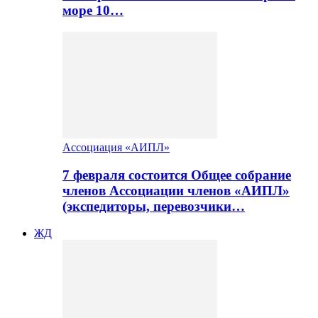
море 10…
Ассоциация «АИПЛ»
7 февраля состоится Общее собрание
членов Ассоциации членов «АИПЛ»
(экспедиторы, перевозчики…
ЖД