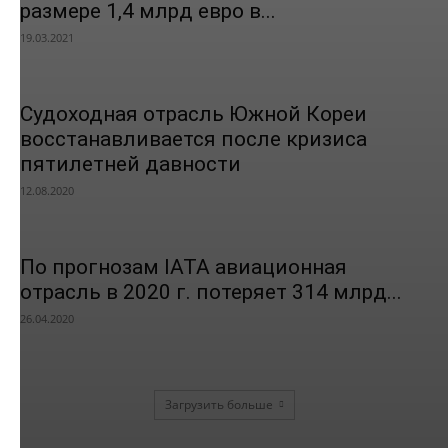
размере 1,4 млрд евро в...
19.03.2021
Судоходная отрасль Южной Кореи
восстанавливается после кризиса
пятилетней давности
12.08.2020
По прогнозам IATA авиационная
отрасль в 2020 г. потеряет 314 млрд...
26.04.2020
Загрузить больше