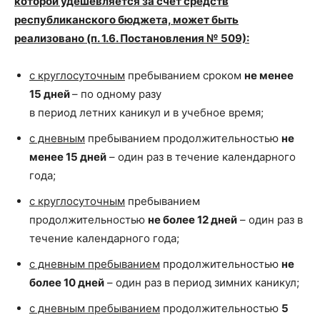
которой удешевляется за счет средств
республиканского бюджета, может быть
реализовано (п. 1.6. Постановления № 509):
с круглосуточным
пребыванием сроком
не менее
15 дней
– по одному разу
в период летних каникул и в учебное время;
с дневным
пребыванием продолжительностью
не
менее 15 дней
– один раз в течение календарного
года;
с круглосуточным
пребыванием
продолжительностью
не более 12 дней
– один раз в
течение календарного года;
с дневным пребыванием
продолжительностью
не
более 10 дней
– один раз в период зимних каникул;
с дневным пребыванием
продолжительностью
5