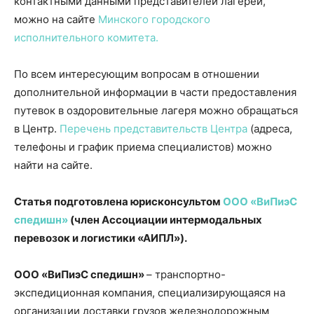
контактными данными представителей лагерей,
можно на сайте
Минского городского
исполнительного комитета.
По всем интересующим вопросам в отношении
дополнительной информации в части предоставления
путевок в оздоровительные лагеря можно обращаться
в Центр.
Перечень представительств Центра
(адреса,
телефоны и график приема специалистов) можно
найти на сайте.
Статья подготовлена юрисконсультом
ООО «ВиПиэС
спедишн»
(член Ассоциации интермодальных
перевозок и логистики «АИПЛ»).
ООО «ВиПиэС спедишн»
– транспортно-
экспедиционная компания, специализирующаяся на
организации доставки грузов железнодорожным