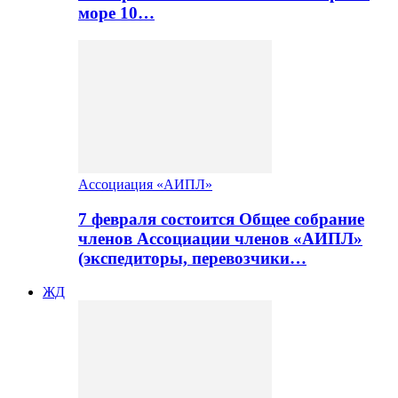
море 10…
Ассоциация «АИПЛ»
7 февраля состоится Общее собрание
членов Ассоциации членов «АИПЛ»
(экспедиторы, перевозчики…
ЖД