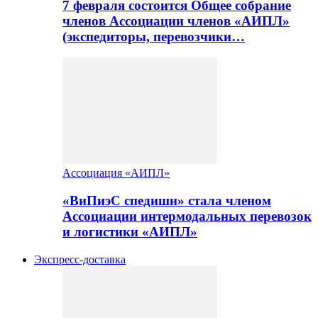
7 февраля состоится Общее собрание
членов Ассоциации членов «АИПЛ»
(экспедиторы, перевозчики…
Ассоциация «АИПЛ»
«ВиПиэС спедишн» стала членом
Ассоциации интермодальных перевозок
и логистики «АИПЛ»
Экспресс-доставка