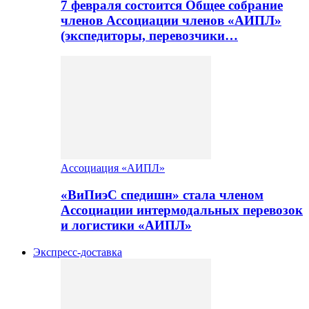
7 февраля состоится Общее собрание
членов Ассоциации членов «АИПЛ»
(экспедиторы, перевозчики…
Ассоциация «АИПЛ»
«ВиПиэС спедишн» стала членом
Ассоциации интермодальных перевозок
и логистики «АИПЛ»
Экспресс-доставка