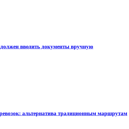
е должен вводить документы вручную
еревозок: альтернатива традиционным маршрутам