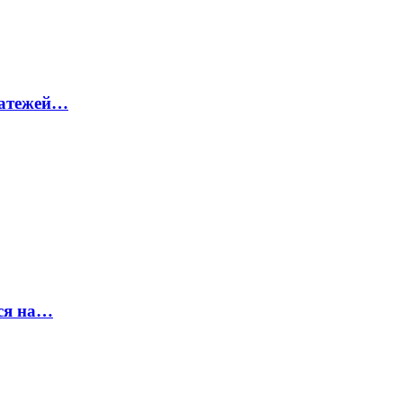
латежей…
ся на…