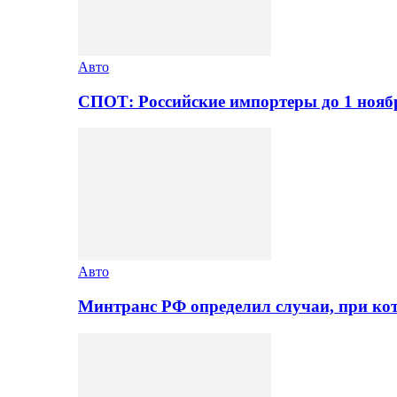
Авто
СПОТ: Российские импортеры до 1 нояб
Авто
Минтранс РФ определил случаи, при ко