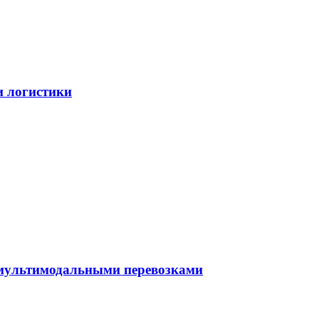
и логистики
 мультимодальными перевозками