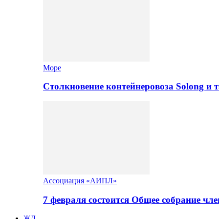
Море
Столкновение контейнеровоза Solong и 
Ассоциация «АИПЛ»
7 февраля состоится Общее собрание ч
ЖД