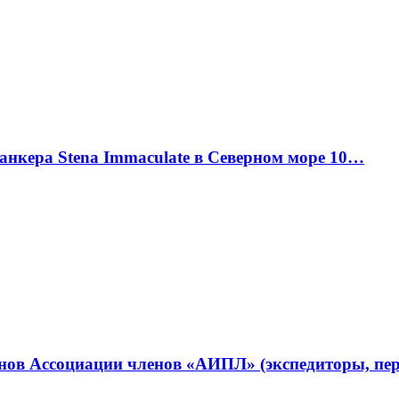
танкера Stena Immaculate в Северном море 10…
ленов Ассоциации членов «АИПЛ» (экспедиторы, п