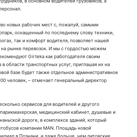
трудников, в основном водителей грузовиков, а
персонал.
во новых рабочих мест с, пожалуй, самыми
опарк, оснащенный по последнему слову техники,
огах, так и комфорт водителя, позволяет нашей
на рынке перевозок. И мы с гордостью можем
рекомендуют Girteka как работодателя своим
в области транспортных услуг, приглашая их на
новой базе будет также отдельное административное
00 человек, – отмечает генеральный директор
несколько сервисов для водителей и другого
, парикмахерская, медицинский кабинет, душевые и
наньской дороге, в комплексе зданий, который
автобусов компании MAN. Площадь новой
филиал в Познани, и даже больше, чем литовские