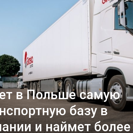
оет в Польше самую
нспортную базу в
ании и наймет более