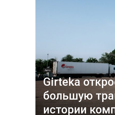
Авто
Girteka откр
большую тра
истории комп