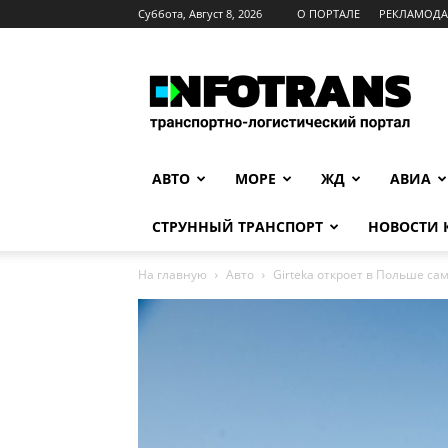
Суббота, Август 8, 2026
О ПОРТАЛЕ
РЕКЛАМОД
INFOTRANS
АВТО
МОРЕ
ЖД
АВИА
СТРУННЫЙ ТРАНСПОРТ
НОВОСТИ
На главную
Авто
Girteka откроет в Польше са