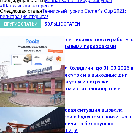
Предыдущая статья
Из Шанхая в Гамбург запущен
«Шанхайский экспресс»
Следующая статья
Теннисный турнир Carrier’s Cup 2021:
регистрация открыта!
ДРУГИЕ СТАТЬИ
БОЛЬШЕ СТАТЕЙ
Roolz расширяет возможности работы 
мультимодальными перевозками
ЖД-терминал Колядичи: до 31.03.2026 
ночное время суток и в выходные дни –
скидка 30% на услуги погрузки
Море
контейнеров на автотранспортные
средства
Геополитическая ситуация вызвала
Авто
много вопросов о будущем транзитного
хаба Малашевичи на белорусско-
польской границе