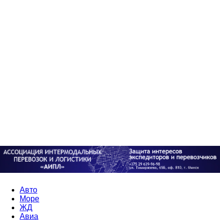
Авто
Море
ЖД
Авиа