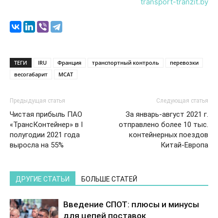
transport-tranzit.by
ТЕГИ
IRU
Франция
транспортный контроль
перевозки
весогабарит
МСАТ
Предыдущая статья
Следующая статья
Чистая прибыль ПАО
За январь-август 2021 г.
«ТрансКонтейнер» в I
отправлено более 10 тыс.
полугодии 2021 года
контейнерных поездов
выросла на 55%
Китай-Европа
ДРУГИЕ СТАТЬИ
БОЛЬШЕ СТАТЕЙ
Введение СПОТ: плюсы и минусы
для цепей поставок