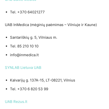
Tel. +370 64021277
UAB InMedica (mėginių paėmimas – Vilniuje ir Kaune)
Santariškių g. 5, Vilniaus m.
Tel. 85 210 10 10
info@inmedica.lt
SYNLAB Lietuva UAB
Kalvarijų g. 137A-15, LT-08221, Vilnius
Tel. +370 6 820 53 99
UAB Rezus.lt