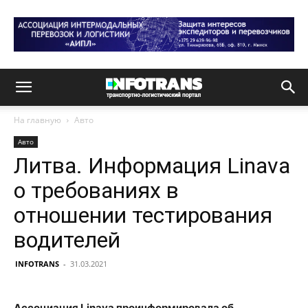
На главную
Авто
Авто
Литва. Информация Linava
о требованиях в
отношении тестирования
водителей
INFOTRANS
-
31.03.2021
Ассоциация Linava проинформировала об