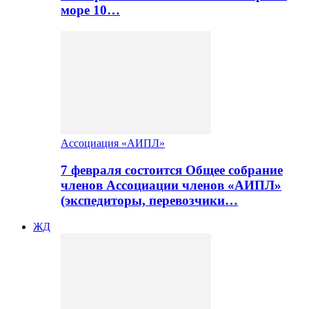
море 10…
Ассоциация «АИПЛ»
7 февраля состоится Общее собрание
членов Ассоциации членов «АИПЛ»
(экспедиторы, перевозчики…
ЖД