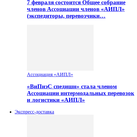
7 февраля состоится Общее собрание
членов Ассоциации членов «АИПЛ»
(экспедиторы, перевозчики…
Ассоциация «АИПЛ»
«ВиПиэС спедишн» стала членом
Ассоциации интермодальных перевозок
и логистики «АИПЛ»
Экспресс-доставка