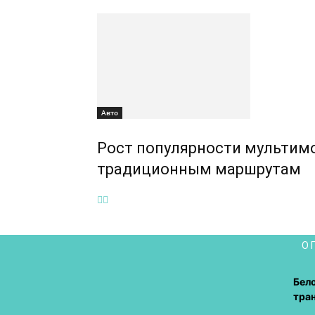
Авто
Рост популярности мультимо
традиционным маршрутам
О 
Бел
тра