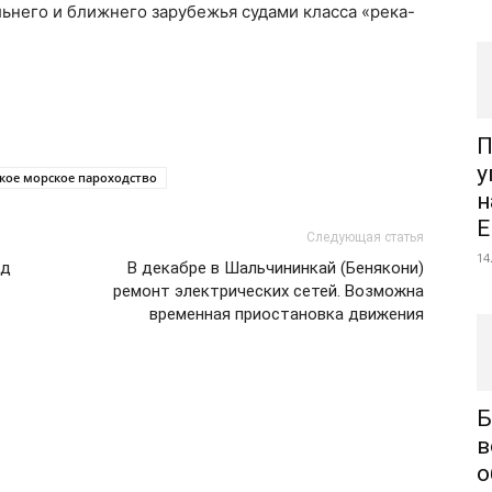
льнего и ближнего зарубежья судами класса «река-
П
у
кое морское пароходство
н
Е
Следующая статья
14
зд
В декабре в Шальчининкай (Бенякони)
ремонт электрических сетей. Возможна
временная приостановка движения
Б
в
о