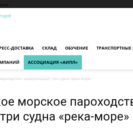
очте.
РЕСС-ДОСТАВКА
СКЛАД
ОБУЧЕНИЕ
ТРАНСПОРТНЫЕ
ОМПАНИЙ
АССОЦИАЦИЯ «АИПЛ»
пароходство» модернизирует три судна «река-море»
ое морское пароходст
три судна «река-море»