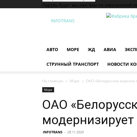
Пароль будет выслан Вам по электронной п
INFOTRANS
АВТО
МОРЕ
ЖД
АВИА
ЭКСП
СТРУННЫЙ ТРАНСПОРТ
НОВОСТИ К
На главную
Море
ОАО «Белорусское морское 
Море
ОАО «Белорусск
модернизирует 
INFOTRANS
-
28.11.2020