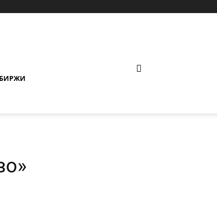
 БИРЖИ
во»