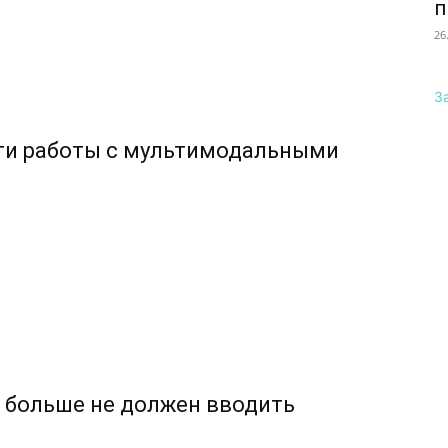
п
26
З
ти работы с мультимодальными
р больше не должен вводить