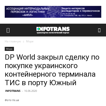
На главную
Море
Море
DP World закрыл сделку по
покупке украинского
контейнерного терминала
ТИС в порту Южный
INFOTRANS
-
16.06.2020
Фото tis.ua