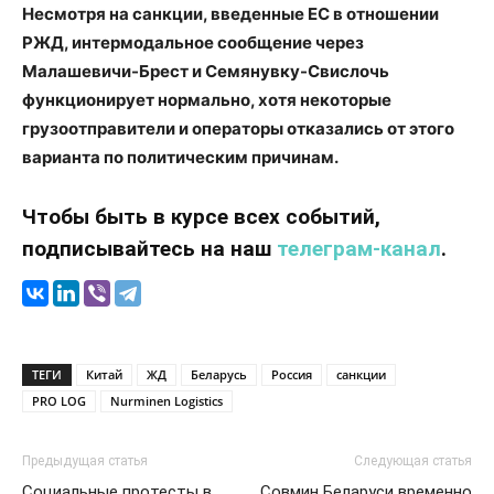
Несмотря на санкции, введенные ЕС в отношении
РЖД, интермодальное сообщение через
Малашевичи-Брест и Семянувку-Свислочь
функционирует нормально, хотя некоторые
грузоотправители и операторы отказались от этого
варианта по политическим причинам.
Чтобы быть в курсе всех событий,
подписывайтесь на наш
телеграм-канал
.
ТЕГИ
Китай
ЖД
Беларусь
Россия
санкции
PRO LOG
Nurminen Logistics
Предыдущая статья
Следующая статья
Социальные протесты в
Совмин Беларуси временно