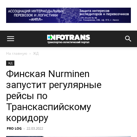
На главную
ЖД
ЖД
Финская Nurminen
запустит регулярные
рейсы по
Транскаспийскому
коридору
PRO LOG
-
22.03.2022