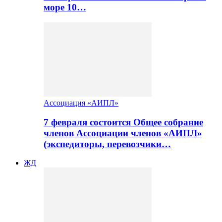
море 10…
Ассоциация «АИПЛ»
7 февраля состоится Общее собрание
членов Ассоциации членов «АИПЛ»
(экспедиторы, перевозчики…
ЖД