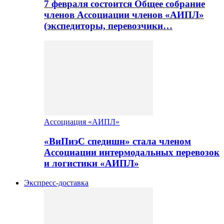
7 февраля состоится Общее собрание
членов Ассоциации членов «АИПЛ»
(экспедиторы, перевозчики…
Ассоциация «АИПЛ»
«ВиПиэС спедишн» стала членом
Ассоциации интермодальных перевозок
и логистики «АИПЛ»
Экспресс-доставка