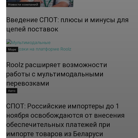
Новости компаний
Введение СПОТ: плюсы и минусы для
цепей поставок
Море
Roolz расширяет возможности
работы с мультимодальными
перевозками
Авто
СПОТ: Российские импортеры до 1
ноября освобождаются от внесения
обеспечительных платежей при
импорте товаров из Беларуси