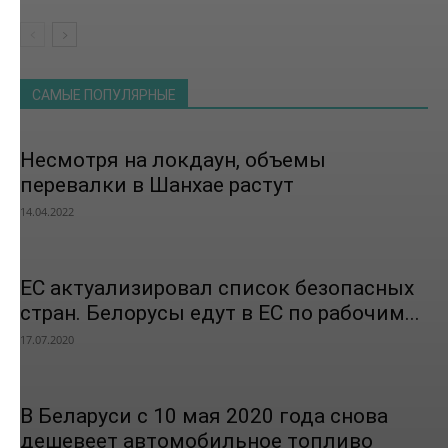
САМЫЕ ПОПУЛЯРНЫЕ
Несмотря на локдаун, объемы
перевалки в Шанхае растут
14.04.2022
ЕС актуализировал список безопасных
стран. Белорусы едут в ЕС по рабочим...
17.07.2020
В Беларуси с 10 мая 2020 года снова
дешевеет автомобильное топливо