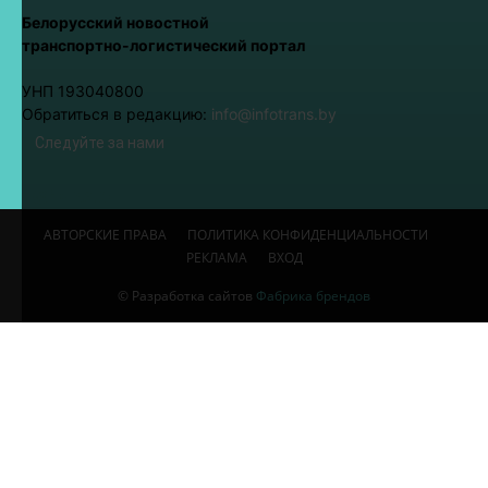
Белорусский новостной
транспортно-логистический портал
УНП 193040800
Обратиться в редакцию:
info@infotrans.bу
Следуйте за нами
АВТОРСКИЕ ПРАВА
ПОЛИТИКА КОНФИДЕНЦИАЛЬНОСТИ
РЕКЛАМА
ВХОД
© Разработка сайтов
Фабрика брендов