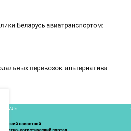
блики Беларусь авиатранспортом:
дальных перевозок: альтернатива
ПОРТАЛЕ
орусский новостной
нспортно-логистический портал