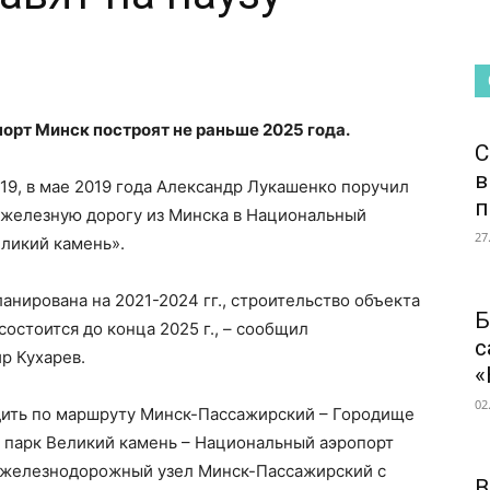
орт Минск построят не раньше 2025 года.
С
в
-19, в мае 2019 года Александр Лукашенко поручил
п
ь железную дорогу из Минска в Национальный
27
ликий камень».
анирована на 2021-2024 гг., строительство объекта
Б
 состоится до конца 2025 г., – сообщил
с
р Кухарев.
«
02
дить по маршруту Минск-Пассажирский – Городище
 парк Великий камень – Национальный аэропорт
 железнодорожный узел Минск-Пассажирский с
В