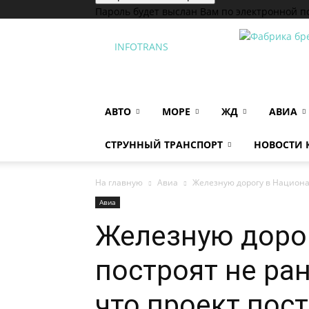
Пароль будет выслан Вам по электронной п
INFOTRANS
АВТО
МОРЕ
ЖД
АВИА
СТРУННЫЙ ТРАНСПОРТ
НОВОСТИ
На главную
Авиа
Железную дорогу в Национа
Авиа
Железную доро
построят не ра
что проект пост