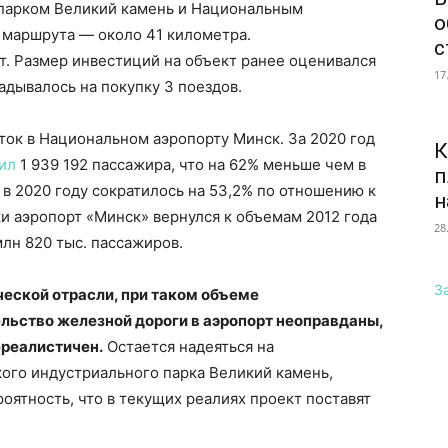
парком Великий камень и Национальным
о
 маршрута — около 41 километра.
с
т. Размер инвестиций на объект ранее оценивался
17
ладывалось на покупку 3 поездов.
ок в Национальном аэропорту Минск. За 2020 год
К
ил
1 939 192 пассажира, что на 62% меньше чем в
п
 в 2020 году сократилось на 53,2% по отношению к
н
ки аэропорт «Минск» вернулся к объемам 2012 года
28
млн 820 тыс. пассажиров.
З
ческой отрасли, при таком объеме
льство железной дороги в аэропорт неоправданы,
ереалистичен.
Остается надеяться на
ого индустриального парка Великий камень,
оятность, что в текущих реалиях проект поставят